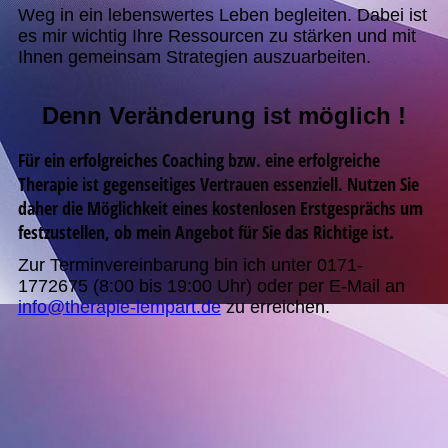
Weg in ein lebenswertes Leben begleiten. Dabei ist
es mir wichtig Ihre Ressourcen zu stärken und mit
Ihnen gemeinsam Strategien auszuarbeiten.
Denn Veränderung ist möglich !
Für ein erfolgreiches Coaching bzw. eine erfolgreiche
Therapie ist gegenseitiges Vertrauen essenziell. Nutzen Sie
daher die Möglichkeit eines kostenlosen Erstgesprächs um
festzustellen, ob mein Angebot für Sie das Richtige ist.
Zur Terminvereinbarung bin ich unter 0171-
1772675 (8:00 bis 19:00 Uhr) oder per E-Mail an
info@therapie-lempart.de
zu erreichen.