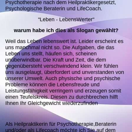
Psychotherapie nach dem Heilpraktikergesetzt,
Psychologische Beraterin und LifeCoach.
"Leben - LebensWerter"
warum habe ich dies als Slogan gewählt?
Weil das Leben lebenswert ist. Leider erscheint es
uns manchmal nicht so. Die Aufgaben, die das
Leben uns stellt, häufen sich, scheinen
unüberwindbar. Die Kraft und Zeit, die dem
gegenübersteht verschwindend klein. Wir fühlen
uns ausgelaugt, überfordert und unverstanden von
unserer Umwelt. Auch physische und psychische
Probleme können die Lebensfreude und
Leistungsfähigkeit verringern und erzeugen somit
einen Teufelskreis. Diesen zu durchbrechen hilft
Ihnen Ihr Gleichgewicht wiederzufinden
Als Heilpraktikerin für Psychotherapie,Beraterin
und/oder als Lifecoach möchte ich Sie auf dem