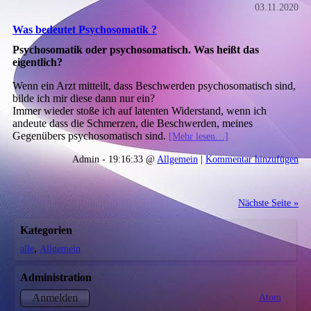
03.11.2020
Was bedeutet Psychosomatik ?
Psychosomatik oder psychosomatisch. Was heißt das
eigentlich?
Wenn ein Arzt mitteilt, dass Beschwerden psychosomatisch sind,
bilde ich mir diese dann nur ein?
Immer wieder stoße ich auf latenten Widerstand, wenn ich
andeute dass die Schmerzen, die Beschwerden, meines
Gegenübers psychosomatisch sind.
[Mehr lesen…]
Admin - 19:16:33 @
Allgemein
|
Kommentar hinzufügen
Nächste Seite »
Kategorien
alle
Allgemein
Administration
Atom
Anmelden