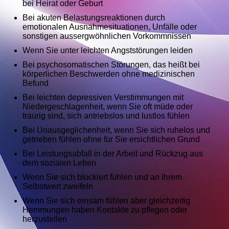
bei Heirat oder Geburt
Bei akuten Belastungsreaktionen durch
emotionalen Ausnahmesituationen, Unfälle oder
sonstigen aussergwöhnlichen Vorkommnissen
Wenn Sie unter leichten Angststörungen leiden
Bei psychosomatischen Störungen, das heißt bei
körperlichen Beschwerden ohne medizinischen
Befund
Bei leichten depressiven Verstimmungen mit
Niedergeschlagenheit, wenn Sie oft müde oder
traurig sind, sich antriebslos und lustlos fühlen
Bei Unausgeglichenheit, wenn Sie sich ruhelos und
getrieben fühlen ohne für Sie ersichtlichen Grund
Bei Leistungsabfall in der Arbeit und Rückzug aus
dem sozialen Leben
Wenn Sie sich blockiert fühlen und an Ihrem
Selbstwert zweifeln
Wenn Sie sich einsam fühlen aber gleichzeitig
Hemmungen haben Kontakte zu pflegen oder
herzustellen