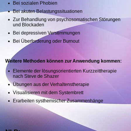
Bei sozialen Phobien
Bei akuten Belastungssituationen
Zur Behandlung von psychosomatischen Störungen
und Blockaden
Bei depressiven Verstimmungen
Bei Überforderung oder Burnout
Weitere Methoden können zur Anwendung kommen:
Elemente der lösungsorientierten Kurzzeittherapie
nach Steve de Shazer
Übungen aus der Verhaltenstherapie
Visualisieren mit dem Systembrett
Erarbeiten systhemischer Zusammenhänge