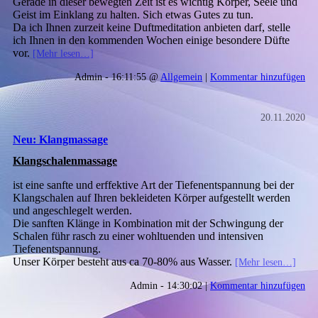
Gerade in dieser bewegten Zeit ist es wichtig Körper, Seele und
Geist im Einklang zu halten. Sich etwas Gutes zu tun.
Da ich Ihnen zurzeit keine Duftmeditation anbieten darf, stelle
ich Ihnen in den kommenden Wochen einige besondere Düfte
vor.
[Mehr lesen…]
Admin - 16:11:55 @
Allgemein
|
Kommentar hinzufügen
20.11.2020
Neu: Klangmassage
Klangschalenmassage
ist eine sanfte und erffektive Art der Tiefenentspannung bei der
Klangschalen auf Ihren bekleideten Körper aufgestellt werden
und angeschlegelt werden.
Die sanften Klänge in Kombination mit der Schwingung der
Schalen führ rasch zu einer wohltuenden und intensiven
Tiefenentspannung.
Unser Körper besteht aus ca 70-80% aus Wasser.
[Mehr lesen…]
Admin - 14:30:02 |
Kommentar hinzufügen