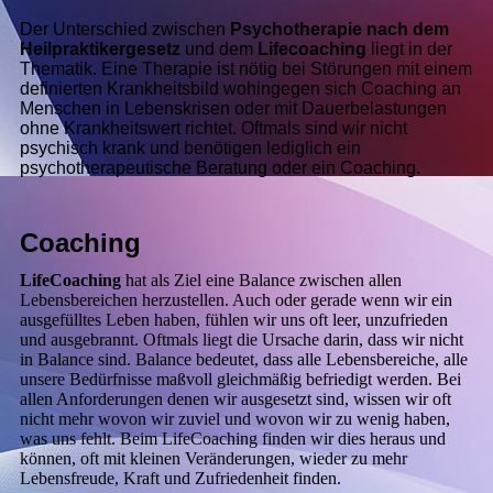
D
er Unterschied zwischen
Psychotherapie nach dem
Heilpraktikergesetz
und dem
Lifecoaching
liegt in der
Thematik. Eine Therapie ist nötig bei Störungen mit einem
definierten Krankheitsbild wohingegen sich Coaching an
Menschen in Lebenskrisen oder mit Dauerbelastungen
ohne Krankheitswert richtet. Oftmals sind wir nicht
psychisch krank und benötigen lediglich ein
psychotherapeutische Beratung oder ein Coaching.
Coaching
LifeCoaching
hat als Ziel eine Balance zwischen allen
Lebensbereichen herzustellen. Auch oder gerade wenn wir ein
ausgefülltes Leben haben, fühlen wir uns oft leer, unzufrieden
und ausgebrannt. Oftmals liegt die Ursache darin, dass wir nicht
in Balance sind. Balance bedeutet, dass alle Lebensbereiche, alle
unsere Bedürfnisse maßvoll gleichmäßig befriedigt werden. Bei
allen Anforderungen denen wir ausgesetzt sind, wissen wir oft
nicht mehr wovon wir zuviel und wovon wir zu wenig haben,
was uns fehlt. Beim LifeCoaching finden wir dies heraus und
können, oft mit kleinen Veränderungen, wieder zu mehr
Lebensfreude, Kraft und Zufriedenheit finden.