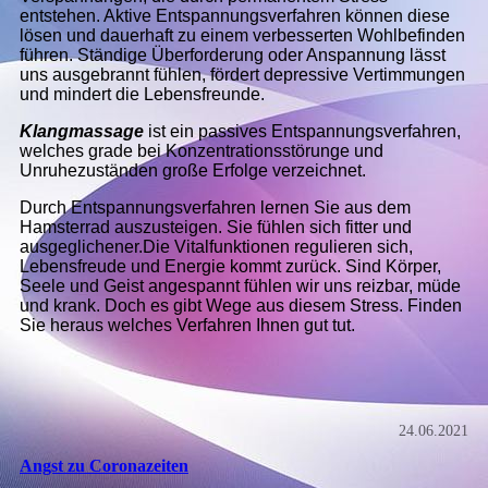
entstehen. Aktive Entspannungsverfahren können diese
lösen und dauerhaft zu einem verbesserten Wohlbefinden
führen. Ständige Überforderung oder Anspannung lässt
uns ausgebrannt fühlen, fördert depressive Vertimmungen
und mindert die Lebensfreunde.
Klangmassage
ist ein passives Entspannungsverfahren,
welches grade bei Konzentrationsstörunge und
Unruhezuständen große Erfolge verzeichnet.
Durch Entspannungsverfahren lernen Sie aus dem
Hamsterrad auszusteigen. Sie fühlen sich fitter und
ausgeglichener.Die Vitalfunktionen regulieren sich,
Lebensfreude und Energie kommt zurück. Sind Körper,
Seele und Geist angespannt fühlen wir uns reizbar, müde
und krank. Doch es gibt Wege aus diesem Stress. Finden
Sie heraus welches Verfahren Ihnen gut tut.
24.06.2021
Angst zu Coronazeiten