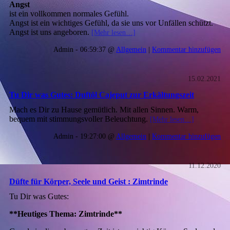
Angst
ist ein vollkommen normales Gefühl.
Angst ist ein wichtiges Gefühl, da sie uns vor Unfällen schützt.
Angst ist uns angeboren.
[Mehr lesen…]
Admin - 06:59:37 @
Allgemein
|
Kommentar hinzufügen
15.02.2021
Tu Dir was Gutes: Duftöl Cajeput zur Erkältungszeit
Mach es Dir zu Hause gemütlich. Mit allen Sinnen. Warm,
bequem mit stimmungsvoller Beleuchtung.
[Mehr lesen…]
Admin - 19:27:00 @
Allgemein
|
Kommentar hinzufügen
11.12.2020
Düfte für Körper, Seele und Geist : Zimtrinde
Tu Dir was Gutes:
**Heutiges Thema: Zimtrinde**