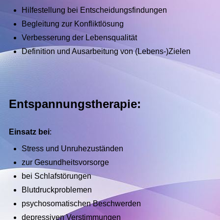
Hilfestellung bei Entscheidungsfindungen
Begleitung zur Konfliktlösung
Verbesserung der Lebensqualität
Definition und Ausarbeitung von (Lebens-)Zielen
Entspannungstherapie:
Einsatz bei
:
Stress und Unruhezuständen
zur Gesundheitsvorsorge
bei Schlafstörungen
Blutdruckproblemen
psychosomatischen Beschwerden
depressiven Verstimmungen