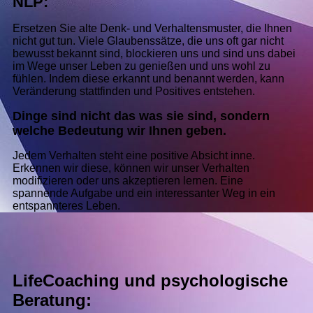
NLP:
Ersetzen Sie alte Denk- und Verhaltensmuster, die Ihnen
nicht gut tun. Viele Glaubenssätze, die uns oft gar nicht
bewusst bekannt sind, blockieren uns und sind uns dabei
im Wege unser Leben zu genießen und uns wohl zu
fühlen. Indem diese erkannt und benannt werden, kann
Veränderung stattfinden und Positives entstehen.
Dinge sind nicht das was sie sind, sondern
welche Bedeutung wir Ihnen geben.
Jedem Verhalten steht eine positive Absicht inne.
Erkennen wir diese, können wir unser Verhalten
modifizieren oder uns akzeptieren lernen. Eine
spannende Aufgabe und ein interessanter Weg in ein
entspannteres Leben.
LifeCoaching und psychologische
Beratung: