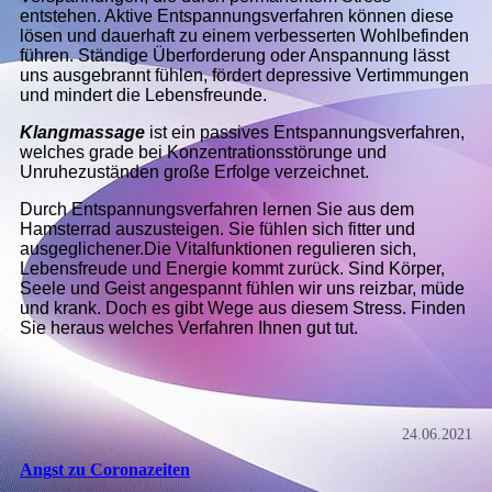
entstehen. Aktive Entspannungsverfahren können diese
lösen und dauerhaft zu einem verbesserten Wohlbefinden
führen. Ständige Überforderung oder Anspannung lässt
uns ausgebrannt fühlen, fördert depressive Vertimmungen
und mindert die Lebensfreunde.
Klangmassage
ist ein passives Entspannungsverfahren,
welches grade bei Konzentrationsstörunge und
Unruhezuständen große Erfolge verzeichnet.
Durch Entspannungsverfahren lernen Sie aus dem
Hamsterrad auszusteigen. Sie fühlen sich fitter und
ausgeglichener.Die Vitalfunktionen regulieren sich,
Lebensfreude und Energie kommt zurück. Sind Körper,
Seele und Geist angespannt fühlen wir uns reizbar, müde
und krank. Doch es gibt Wege aus diesem Stress. Finden
Sie heraus welches Verfahren Ihnen gut tut.
24.06.2021
Angst zu Coronazeiten