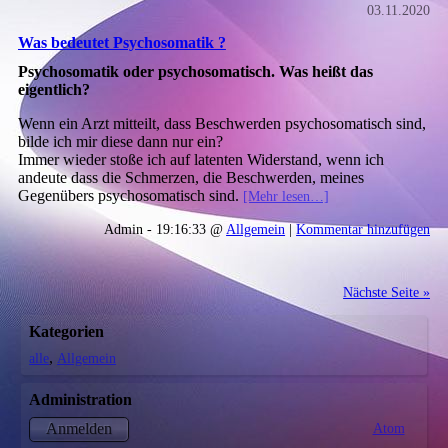
03.11.2020
Was bedeutet Psychosomatik ?
Psychosomatik oder psychosomatisch. Was heißt das
eigentlich?
Wenn ein Arzt mitteilt, dass Beschwerden psychosomatisch sind,
bilde ich mir diese dann nur ein?
Immer wieder stoße ich auf latenten Widerstand, wenn ich
andeute dass die Schmerzen, die Beschwerden, meines
Gegenübers psychosomatisch sind.
[Mehr lesen…]
Admin - 19:16:33 @
Allgemein
|
Kommentar hinzufügen
Nächste Seite »
Kategorien
alle
Allgemein
Administration
Atom
Anmelden