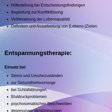
Hilfestellung bei Entscheidungsfindungen
Begleitung zur Konfliktlösung
Verbesserung der Lebensqualität
Definition und Ausarbeitung von (Lebens-)Zielen
Entspannungstherapie:
Einsatz bei
:
Stress und Unruhezuständen
zur Gesundheitsvorsorge
bei Schlafstörungen
Blutdruckproblemen
psychosomatischen Beschwerden
depressiven Verstimmungen