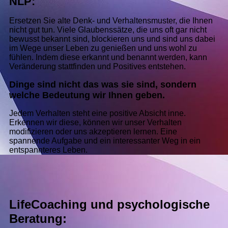
NLP:
Ersetzen Sie alte Denk- und Verhaltensmuster, die Ihnen
nicht gut tun. Viele Glaubenssätze, die uns oft gar nicht
bewusst bekannt sind, blockieren uns und sind uns dabei
im Wege unser Leben zu genießen und uns wohl zu
fühlen. Indem diese erkannt und benannt werden, kann
Veränderung stattfinden und Positives entstehen.
Dinge sind nicht das was sie sind, sondern
welche Bedeutung wir Ihnen geben.
Jedem Verhalten steht eine positive Absicht inne.
Erkennen wir diese, können wir unser Verhalten
modifizieren oder uns akzeptieren lernen. Eine
spannende Aufgabe und ein interessanter Weg in ein
entspannteres Leben.
LifeCoaching und psychologische
Beratung: