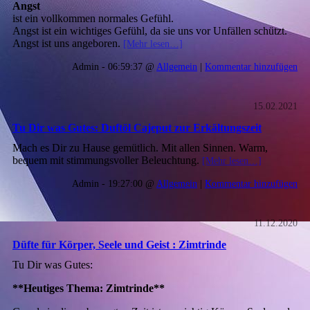
Angst
ist ein vollkommen normales Gefühl.
Angst ist ein wichtiges Gefühl, da sie uns vor Unfällen schützt.
Angst ist uns angeboren.
[Mehr lesen…]
Admin - 06:59:37 @
Allgemein
|
Kommentar hinzufügen
15.02.2021
Tu Dir was Gutes: Duftöl Cajeput zur Erkältungszeit
Mach es Dir zu Hause gemütlich. Mit allen Sinnen. Warm,
bequem mit stimmungsvoller Beleuchtung.
[Mehr lesen…]
Admin - 19:27:00 @
Allgemein
|
Kommentar hinzufügen
11.12.2020
Düfte für Körper, Seele und Geist : Zimtrinde
Tu Dir was Gutes:
**Heutiges Thema: Zimtrinde**