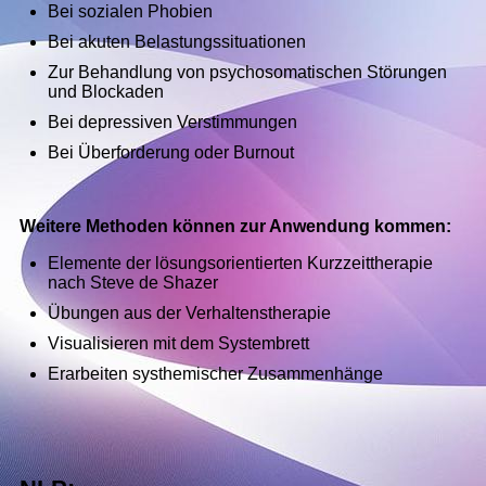
Bei sozialen Phobien
Bei akuten Belastungssituationen
Zur Behandlung von psychosomatischen Störungen
und Blockaden
Bei depressiven Verstimmungen
Bei Überforderung oder Burnout
Weitere Methoden können zur Anwendung kommen:
Elemente der lösungsorientierten Kurzzeittherapie
nach Steve de Shazer
Übungen aus der Verhaltenstherapie
Visualisieren mit dem Systembrett
Erarbeiten systhemischer Zusammenhänge