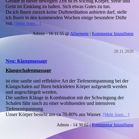
Gerade in dieser bewegten Zeit ist es wichtig Körper, Seele und
Geist im Einklang zu halten. Sich etwas Gutes zu tun.
Da ich Ihnen zurzeit keine Duftmeditation anbieten darf, stelle
ich Ihnen in den kommenden Wochen einige besondere Düfte
vor.
[Mehr lesen…]
Admin - 16:11:55 @
Allgemein
|
Kommentar hinzufügen
20.11.2020
Neu: Klangmassage
Klangschalenmassage
ist eine sanfte und erffektive Art der Tiefenentspannung bei der
Klangschalen auf Ihren bekleideten Körper aufgestellt werden
und angeschlegelt werden.
Die sanften Klänge in Kombination mit der Schwingung der
Schalen führ rasch zu einer wohltuenden und intensiven
Tiefenentspannung.
Unser Körper besteht aus ca 70-80% aus Wasser.
[Mehr lesen…]
Admin - 14:30:02 |
Kommentar hinzufügen