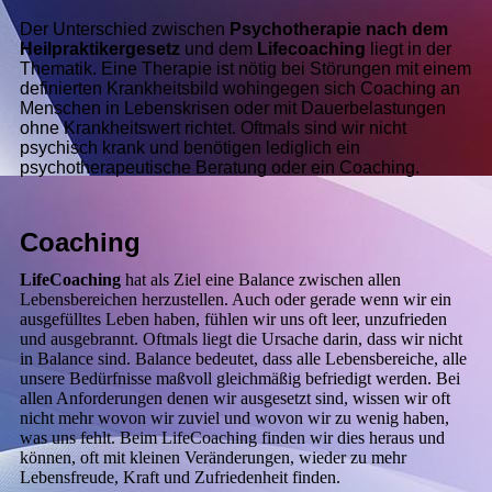
D
er Unterschied zwischen
Psychotherapie nach dem
Heilpraktikergesetz
und dem
Lifecoaching
liegt in der
Thematik. Eine Therapie ist nötig bei Störungen mit einem
definierten Krankheitsbild wohingegen sich Coaching an
Menschen in Lebenskrisen oder mit Dauerbelastungen
ohne Krankheitswert richtet. Oftmals sind wir nicht
psychisch krank und benötigen lediglich ein
psychotherapeutische Beratung oder ein Coaching.
Coaching
LifeCoaching
hat als Ziel eine Balance zwischen allen
Lebensbereichen herzustellen. Auch oder gerade wenn wir ein
ausgefülltes Leben haben, fühlen wir uns oft leer, unzufrieden
und ausgebrannt. Oftmals liegt die Ursache darin, dass wir nicht
in Balance sind. Balance bedeutet, dass alle Lebensbereiche, alle
unsere Bedürfnisse maßvoll gleichmäßig befriedigt werden. Bei
allen Anforderungen denen wir ausgesetzt sind, wissen wir oft
nicht mehr wovon wir zuviel und wovon wir zu wenig haben,
was uns fehlt. Beim LifeCoaching finden wir dies heraus und
können, oft mit kleinen Veränderungen, wieder zu mehr
Lebensfreude, Kraft und Zufriedenheit finden.