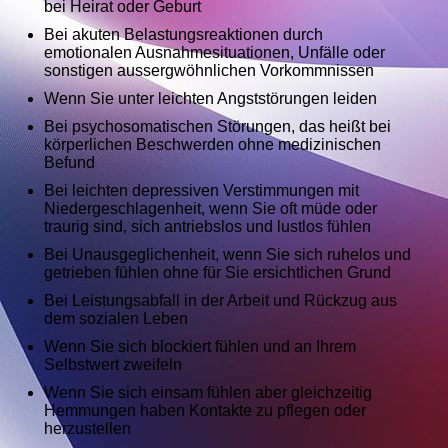
bei Heirat oder Geburt
Bei akuten Belastungsreaktionen durch
emotionalen Ausnahmesituationen, Unfälle oder
sonstigen aussergwöhnlichen Vorkommnissen
Wenn Sie unter leichten Angststörungen leiden
Bei psychosomatischen Störungen, das heißt bei
körperlichen Beschwerden ohne medizinischen
Befund
Bei leichten depressiven Verstimmungen mit
Niedergeschlagenheit, wenn Sie oft müde oder
traurig sind, sich antriebslos und lustlos fühlen
Bei Unausgeglichenheit, wenn Sie sich ruhelos und
getrieben fühlen ohne für Sie ersichtlichen Grund
Bei Leistungsabfall in der Arbeit und Rückzug aus
dem sozialen Leben
Wenn Sie sich blockiert fühlen und an Ihrem
Selbstwert zweifeln
Wenn Sie sich einsam fühlen aber gleichzeitig
Hemmungen haben Kontakte zu pflegen oder
herzustellen