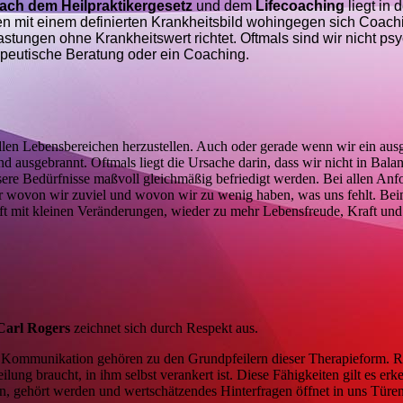
ach dem Heilpraktikergesetz
und dem
Lifecoaching
liegt in d
gen mit einem definierten Krankheitsbild wohingegen sich Coach
tungen ohne Krankheitswert richtet. Oftmals sind wir nicht ps
apeutische Beratung oder ein Coaching.
llen Lebensbereichen herzustellen. Auch oder gerade wenn wir ein ausg
nd ausgebrannt. Oftmals liegt die Ursache darin, dass wir nicht in Balan
nsere Bedürfnisse maßvoll gleichmäßig befriedigt werden. Bei allen An
ehr wovon wir zuviel und wovon wir zu wenig haben, was uns fehlt. Be
ft mit kleinen Veränderungen, wieder zu mehr Lebensfreude, Kraft und
 Carl Rogers
zeichnet sich durch Respekt aus.
Kommunikation gehören zu den Grundpfeilern dieser Therapieform. Ro
lung braucht, in ihm selbst verankert ist. Diese Fähigkeiten gilt es erk
n, gehört werden und wertschätzendes Hinterfragen öffnet in uns Türen