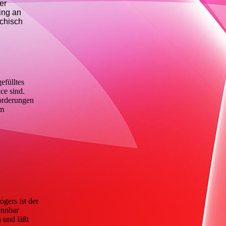
er
ing an
ychisch
efülltes
ce sind.
forderungen
im
gers ist der
ennbar
 und läßt