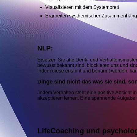
Visualisieren mit dem Systembrett
Erarbeiten systhemischer Zusammenhän
NLP:
Ersetzen Sie alte Denk- und Verhaltensmuster, 
bewusst bekannt sind, blockieren uns und si
Indem diese erkannt und benannt werden, kann
Dinge sind nicht das was sie sind, s
Jedem Verhalten steht eine positive Absicht i
akzeptieren lernen. Eine spannende Aufgabe u
LifeCoaching und psycholog