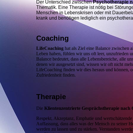
D
er Unterschied zwischen
Psychotherapie n
Thematik. Eine Therapie ist nötig bei Störun
Menschen in Lebenskrisen oder mit Dauerbelas
krank und benötigen lediglich ein psychother
Coaching
LifeCoaching
hat als Ziel eine Balance zwischen a
Leben haben, fühlen wir uns oft leer, unzufrieden u
Balance bedeutet, dass alle Lebensbereiche, alle u
denen wir ausgesetzt sind, wissen wir oft nicht m
LifeCoaching finden wir dies heraus und können, o
Zufriedenheit finden.
Therapie
Die
K
lientenzentrierte Gesprächstherapie nach
Respekt, Akzeptanz, Emphatie und wertschätzende 
Auffassung, dass alles was der Mensch zu seiner Hei
werden zu lassen und zu stärken. Verstanden werde