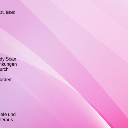
 zu leben
ody Scan
rankungen
urch
ördert
eele und
 heraus