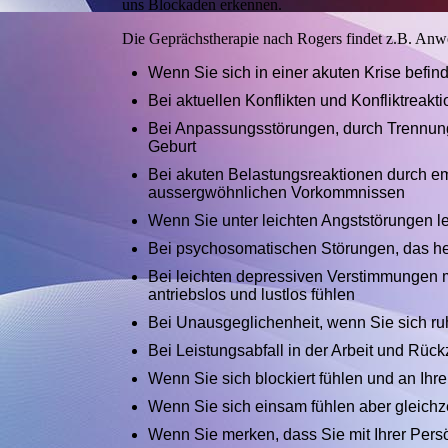
uns Blockaden erkennen.
Die Geprächstherapie nach Rogers findet z.B. Anw
Wenn Sie sich in einer akuten Krise befin
Bei aktuellen Konflikten und Konfliktreakt
Bei Anpassungsstörungen, durch Trennung
Geburt
Bei akuten Belastungsreaktionen durch em
aussergwöhnlichen Vorkommnissen
Wenn Sie unter leichten Angststörungen l
Bei psychosomatischen Störungen, das he
Bei leichten depressiven Verstimmungen mi
antriebslos und lustlos fühlen
Bei Unausgeglichenheit, wenn Sie sich ruh
Bei Leistungsabfall in der Arbeit und Rü
Wenn Sie sich blockiert fühlen und an Ihr
Wenn Sie sich einsam fühlen aber gleich
Wenn Sie merken, dass Sie mit Ihrer Pers