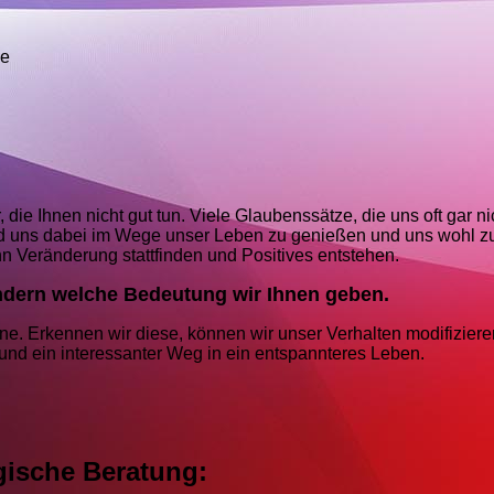
ge
die Ihnen nicht gut tun. Viele Glaubenssätze, die uns oft gar ni
nd uns dabei im Wege unser Leben zu genießen und uns wohl zu
 Veränderung stattfinden und Positives entstehen.
ondern welche Bedeutung wir Ihnen geben.
nne. Erkennen wir diese, können wir unser Verhalten modifizier
nd ein interessanter Weg in ein entspannteres Leben.
ische Beratung: