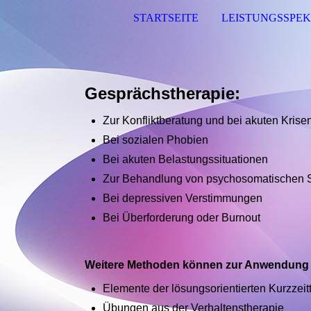
STARTSEITE
LEISTUNGSSPE
Gesprächstherapie:
Zur Konfliktberatung und bei akuten Krise
Bei sozialen Phobien
Bei akuten Belastungssituationen
Zur Behandlung von psychosomatischen 
Bei depressiven Verstimmungen
Bei Überforderung oder Burnout
Weitere Methoden können zur Anwendun
Elemente der lösungsorientierten Kurzzei
Übungen aus der Verhaltenstherapie