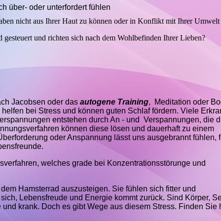
h über- oder unterfordert fühlen
aben nicht aus Ihrer Haut zu können oder in Konflikt mit Ihrer Umwelt
d gesteuert und richten sich nach dem Wohlbefinden Ihrer Lieben?
ach Jacobsen oder das
autogene Training
, Meditation oder B
 helfen bei Stress und können guten Schlaf fördern. Viele Erk
erspannungen entstehen durch An - und Verspannungen, die d
annungsverfahren können diese lösen und dauerhaft zu einem
berforderung oder Anspannung lässt uns ausgebrannt fühlen, f
bensfreunde.
gsverfahren, welches grade bei Konzentrationsstörunge und
em Hamsterrad auszusteigen. Sie fühlen sich fitter und
n sich, Lebensfreude und Energie kommt zurück. Sind Körper, S
e und krank. Doch es gibt Wege aus diesem Stress. Finden Sie