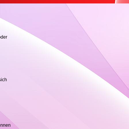
oder
sich
können