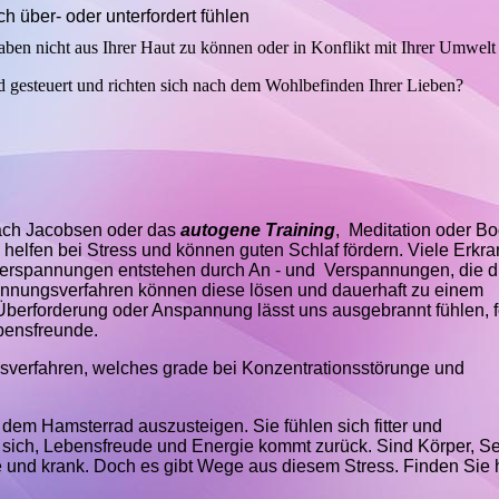
h über- oder unterfordert fühlen
aben nicht aus Ihrer Haut zu können oder in Konflikt mit Ihrer Umwelt
d gesteuert und richten sich nach dem Wohlbefinden Ihrer Lieben?
ach Jacobsen oder das
autogene Training
, Meditation oder B
 helfen bei Stress und können guten Schlaf fördern. Viele Erk
erspannungen entstehen durch An - und Verspannungen, die d
annungsverfahren können diese lösen und dauerhaft zu einem
berforderung oder Anspannung lässt uns ausgebrannt fühlen, f
bensfreunde.
gsverfahren, welches grade bei Konzentrationsstörunge und
em Hamsterrad auszusteigen. Sie fühlen sich fitter und
n sich, Lebensfreude und Energie kommt zurück. Sind Körper, S
e und krank. Doch es gibt Wege aus diesem Stress. Finden Sie