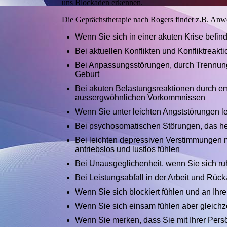
uns Blockaden erkennen.
Die Geprächstherapie nach Rogers findet z.B. Anw
Wenn Sie sich in einer akuten Krise befin
Bei aktuellen Konflikten und Konfliktreakt
Bei Anpassungsstörungen, durch Trennung
Geburt
Bei akuten Belastungsreaktionen durch em
aussergwöhnlichen Vorkommnissen
Wenn Sie unter leichten Angststörungen l
Bei psychosomatischen Störungen, das he
Bei leichten depressiven Verstimmungen mi
antriebslos und lustlos fühlen
Bei Unausgeglichenheit, wenn Sie sich ruh
Bei Leistungsabfall in der Arbeit und Rü
Wenn Sie sich blockiert fühlen und an Ihr
Wenn Sie sich einsam fühlen aber gleich
Wenn Sie merken, dass Sie mit Ihrer Pers