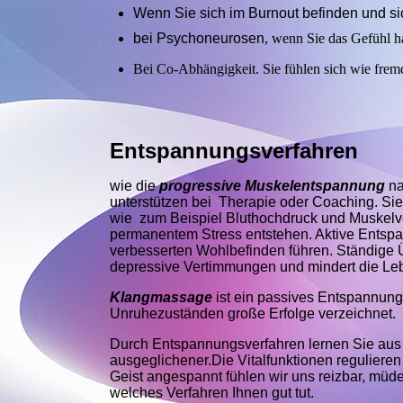
Wenn Sie sich im Burnout befinden und sic
bei Psychoneurosen
, wenn Sie das Gefühl h
Bei Co-Abhängigkeit. Sie fühlen sich wie frem
Entspannungsverfahren
wie die
progressive Muskelentspannung
n
unterstützen bei Therapie oder Coaching. Sie
wie zum Beispiel Bluthochdruck und Muskelv
permanentem Stress entstehen. Aktive Entsp
verbesserten Wohlbefinden führen. Ständige Ü
depressive Vertimmungen und mindert die Le
Klangmassage
ist ein passives Entspannun
Unruhezuständen große Erfolge verzeichnet.
Durch Entspannungsverfahren lernen Sie aus d
ausgeglichener.Die Vitalfunktionen reguliere
Geist angespannt fühlen wir uns reizbar, müd
welches Verfahren Ihnen gut tut.