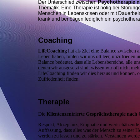
D
er Unterschied zwischen
Psychotherapie n
Thematik. Eine Therapie ist nötig bei Störun
Menschen in Lebenskrisen oder mit Dauerbelas
krank und benötigen lediglich ein psychother
Coaching
LifeCoaching
hat als Ziel eine Balance zwischen a
Leben haben, fühlen wir uns oft leer, unzufrieden u
Balance bedeutet, dass alle Lebensbereiche, alle u
denen wir ausgesetzt sind, wissen wir oft nicht m
LifeCoaching finden wir dies heraus und können, o
Zufriedenheit finden.
Therapie
Die
K
lientenzentrierte Gesprächstherapie nach
Respekt, Akzeptanz, Emphatie und wertschätzende 
Auffassung, dass alles was der Mensch zu seiner Hei
werden zu lassen und zu stärken. Verstanden werde