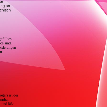
er
ing an
ychisch
efülltes
ce sind.
forderungen
im
gers ist der
ennbar
 und läßt