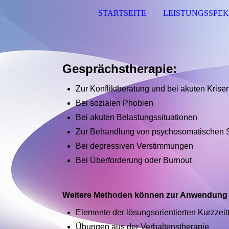
STARTSEITE
LEISTUNGSSPE
Gesprächstherapie:
Zur Konfliktberatung und bei akuten Krise
Bei sozialen Phobien
Bei akuten Belastungssituationen
Zur Behandlung von psychosomatischen 
Bei depressiven Verstimmungen
Bei Überforderung oder Burnout
Weitere Methoden können zur Anwendun
Elemente der lösungsorientierten Kurzzei
Übungen aus der Verhaltenstherapie