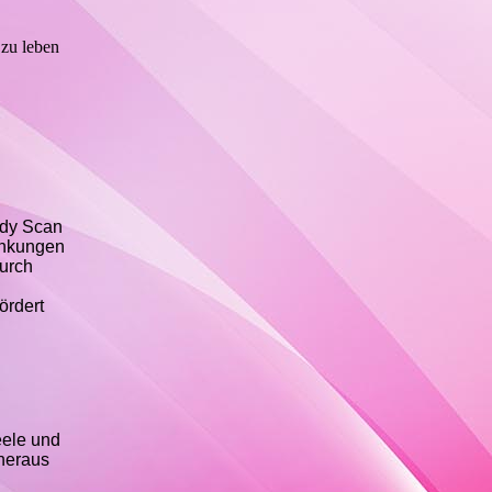
 zu leben
ody Scan
rankungen
urch
ördert
eele und
 heraus