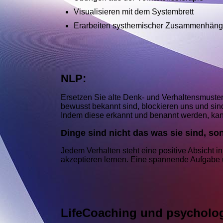
Visualisieren mit dem Systembrett
Erarbeiten systhemischer Zusammenhän
NLP:
Ersetzen Sie alte Denk- und Verhaltensmuster, 
bewusst bekannt sind, blockieren uns und si
Indem diese erkannt und benannt werden, kann
Dinge sind nicht das was sie sind, s
Jedem Verhalten steht eine positive Absicht i
akzeptieren lernen. Eine spannende Aufgabe u
LifeCoaching und psycholog