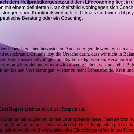
ach dem Heilpraktikergesetz
und dem
Lifecoaching
liegt in d
gen mit einem definierten Krankheitsbild wohingegen sich Coach
tungen ohne Krankheitswert richtet. Oftmals sind wir nicht ps
apeutische Beratung oder ein Coaching.
llen Lebensbereichen herzustellen. Auch oder gerade wenn wir ein ausg
nd ausgebrannt. Oftmals liegt die Ursache darin, dass wir nicht in Balan
nsere Bedürfnisse maßvoll gleichmäßig befriedigt werden. Bei allen An
ehr wovon wir zuviel und wovon wir zu wenig haben, was uns fehlt. Be
ft mit kleinen Veränderungen, wieder zu mehr Lebensfreude, Kraft und
 Carl Rogers
zeichnet sich durch Respekt aus.
Kommunikation gehören zu den Grundpfeilern dieser Therapieform. Ro
lung braucht, in ihm selbst verankert ist. Diese Fähigkeiten gilt es erk
n, gehört werden und wertschätzendes Hinterfragen öffnet in uns Türen