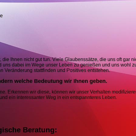
ge
die Ihnen nicht gut tun. Viele Glaubenssätze, die uns oft gar ni
nd uns dabei im Wege unser Leben zu genießen und uns wohl zu
 Veränderung stattfinden und Positives entstehen.
ondern welche Bedeutung wir Ihnen geben.
nne. Erkennen wir diese, können wir unser Verhalten modifizier
nd ein interessanter Weg in ein entspannteres Leben.
ische Beratung: