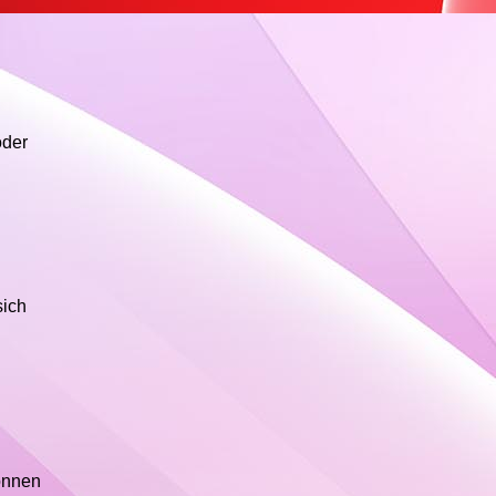
oder
sich
können